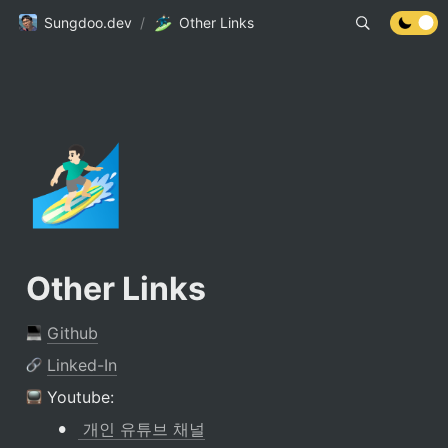
Sungdoo.dev
/
Other Links
🏄🏻‍♂️
Other Links
Github
Linked-In
 Youtube:
•
 개인 유튜브 채널