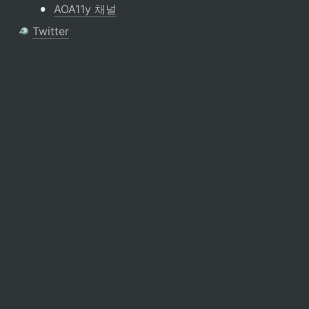
•
AOA11y 채널
Twitter