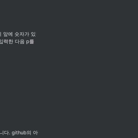
에 앞에 숫자가 있
입력한 다음 p를 
. github의 아