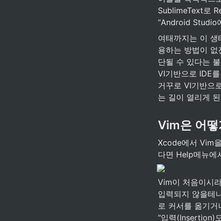
SublimeText
“Android St
여태까지는 이 생
용하는 방법이 없진
단될 수 있다는 불
VI기반으로 IDE
거꾸로 VI기반으로
는 길이 열리게 된
Vim은 어
Xcode에서 Vim
다면 Help메뉴에
Vim이 처음이시라
입력되지 않을테니
로 커서를 옮기거
“입력(Inserti