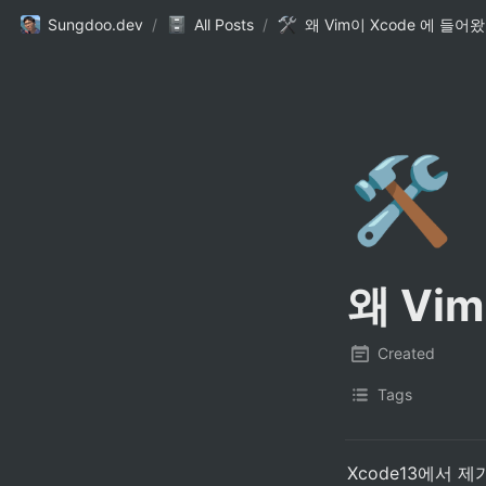
Sungdoo.dev
/
All Posts
/
왜 Vim이 Xcode 에 들어
🛠️
왜 Vi
Created
Tags
Xcode13에서 