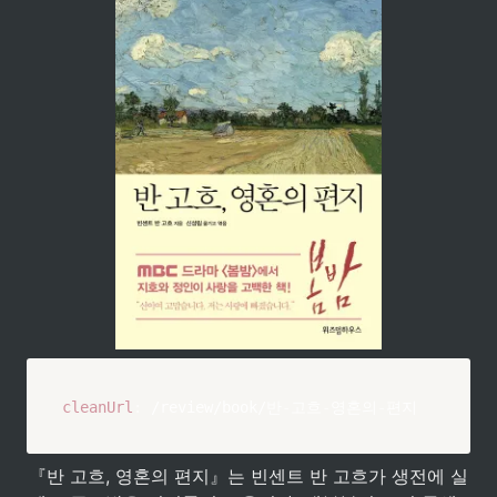
cleanUrl
:
 /review/book/반
-
고흐
-
영혼의
-
편지
『반 고흐, 영혼의 편지』는 빈센트 반 고흐가 생전에 실