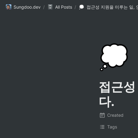
Sungdoo.dev
/
All Posts
/
💭
접근성
다.
Created
Tags