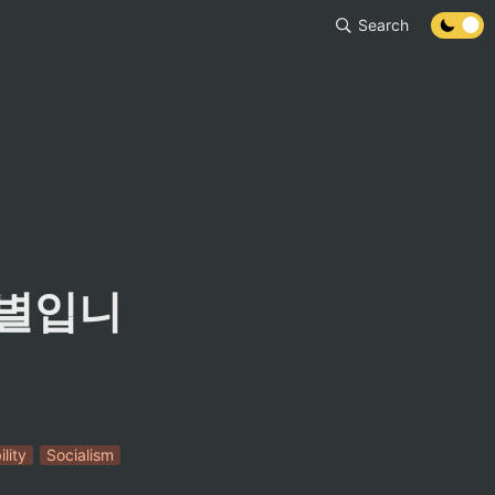
Search
차별입니
ility
Socialism