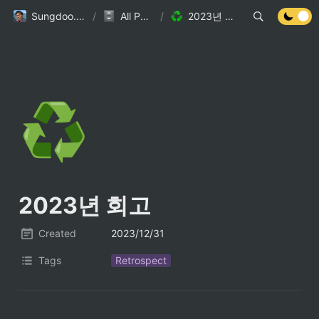
Sungdoo.dev
/
All Posts
/
2023년 회고
♻️
2023년 회고
Created
2023/12/31
Tags
Retrospect