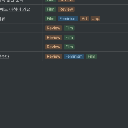
동에도 아침이 와요
Film
Review
리뷰
Film
Feminism
Art
Japan
Animation
Review
Film
Review
Film
Review
Film
았수다
Review
Feminism
Film