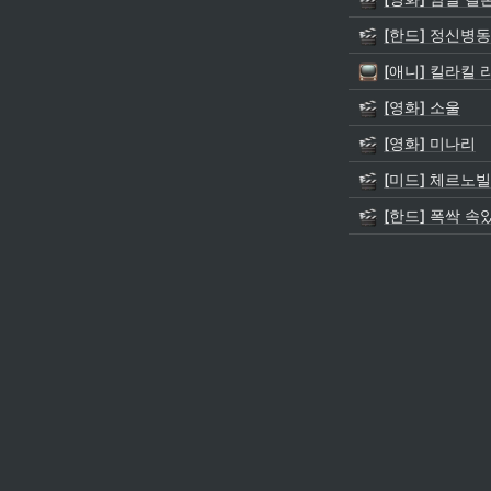
[한드] 정신병
[애니] 킬라킬 
[영화] 소울
[영화] 미나리
[미드] 체르노빌
[한드] 폭싹 속