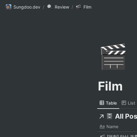
Sungdoo.dev
/
Review
/
Film
🎬
Film
Table
List
All Po
Name
[영화] 암살 결