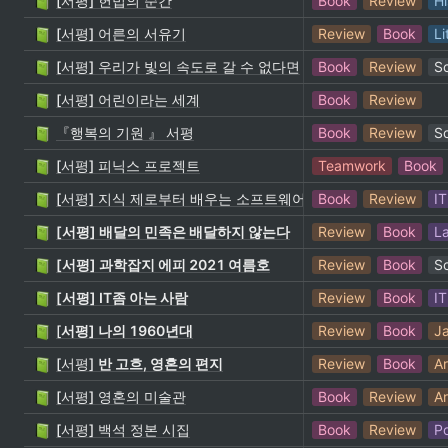
[서평] 헌법의 순간
Book
Review
Hi
[서평] 어른의 서유기
Review
Book
Li
[서평] 우리가 빛의 속도로 갈 수 없다면
Book
Review
S
[서평] 어린이라는 세계
Book
Review
『행복의 기원 』 서평
Book
Review
S
[서평] 피닉스 프로젝트
Teamwork
Book
[서평] 지식 제로부터 배우는 소프트웨어 테스트
Book
Review
IT
[서평] 배달의 민족은 배달하지 않는다
Review
Book
L
[서평] 과학잡지 에피 2021 여름호
Review
Book
S
[서평] IT좀 아는 사람
Review
Book
IT
[
서평] 나의 1960년대
Review
Book
J
[서평]
반 고흐, 영혼의 편지
Review
Book
Ar
[서평] 영혼의 미술관
Book
Review
Ar
[서평] 백석 정본 시집
Book
Review
P