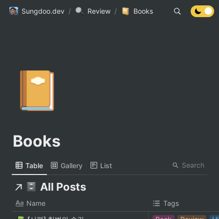
Sungdoo.dev
/
Review
/
Books
📔
Books
Search
Table
Gallery
List
All Posts
Name
Tags